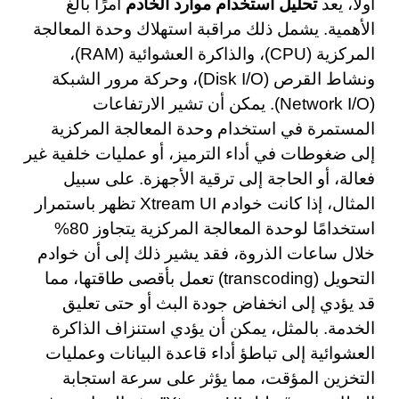
أولاً، يعد
تحليل استخدام موارد الخادم
أمرًا بالغ
الأهمية. يشمل ذلك مراقبة استهلاك وحدة المعالجة
المركزية (CPU)، والذاكرة العشوائية (RAM)،
ونشاط القرص (Disk I/O)، وحركة مرور الشبكة
(Network I/O). يمكن أن تشير الارتفاعات
المستمرة في استخدام وحدة المعالجة المركزية
إلى ضغوطات في أداء الترميز، أو عمليات خلفية غير
فعالة، أو الحاجة إلى ترقية الأجهزة. على سبيل
المثال، إذا كانت خوادم Xtream UI تظهر باستمرار
استخدامًا لوحدة المعالجة المركزية يتجاوز 80%
خلال ساعات الذروة، فقد يشير ذلك إلى أن خوادم
التحويل (transcoding) تعمل بأقصى طاقتها، مما
قد يؤدي إلى انخفاض جودة البث أو حتى تعليق
الخدمة. بالمثل، يمكن أن يؤدي استنزاف الذاكرة
العشوائية إلى تباطؤ أداء قاعدة البيانات وعمليات
التخزين المؤقت، مما يؤثر على سرعة استجابة