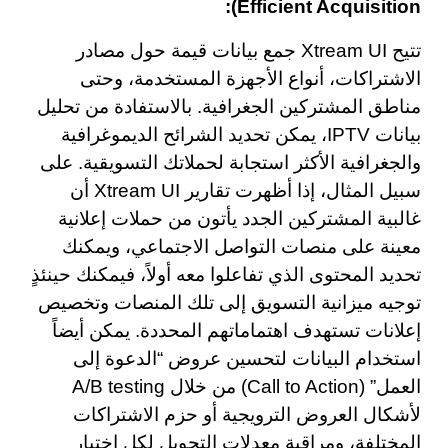
Efficient Acquisition):
تتيح Xtream UI جمع بيانات قيمة حول مصادر
الاشتراكات، أنواع الأجهزة المستخدمة، وحتى
مناطق المشتركين الجغرافية. بالاستفادة من تحليل
بيانات IPTV، يمكن تحديد الشرائح الديموغرافية
والجغرافية الأكثر استجابة لحملاتك التسويقية. على
سبيل المثال، إذا أظهرت تقارير Xtream UI أن
غالبية المشتركين الجدد يأتون من حملات إعلانية
معينة على منصات التواصل الاجتماعي، ويمكنك
تحديد المحتوى الذي تفاعلوا معه أولاً، فيمكنك حينئذٍ
توجيه ميزانية التسويق إلى تلك المنصات وتخصيص
إعلانات تستهدف اهتماماتهم المحددة. يمكن أيضاً
استخدام البيانات لتحسين عروض “الدعوة إلى
العمل” (Call to Action) من خلال A/B testing
لأشكال العروض الترويجية أو حزم الاشتراكات
المختلفة، ومراقبة معدلات التحويل لكل اختبار