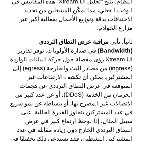
النظام. يتيح “تحليل Xtream UI” هذه المقاييس في
الوقت الفعلي، مما يمكّن المشغلين من تحديد
الاختناقات بدقة وتوزيع الأحمال بفعالية أكبر عبر
مزارع الخوادم.
ثانياً، تأتي
مراقبة عرض النطاق الترددي
(Bandwidth)
في صدارة الأولويات. توفر تقارير
Xtream UI رؤى مفصلة حول حركة البيانات الواردة
(ingress) من مصادر البث والخارجة (egress) إلى
المشتركين. يمكن أن تكشف الارتفاعات غير
المتوقعة في عرض النطاق الترددي عن هجمات
الحرمان من الخدمة (DDoS)، أو عن عدد كبير من
الاتصالات غير المصرح بها، أو ببساطة عن نمو سريع
في عدد المشتركين يتجاوز القدرة الحالية. على
سبيل المثال، إذا لوحظ ارتفاع كبير في عرض
النطاق الترددي الخارج دون زيادة مقابلة في عدد
المشتركين النشطين، فقد يستدعي ذلك تحقيقًا في