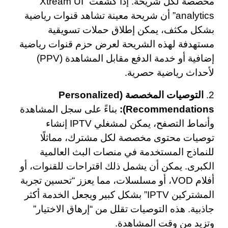
مخصصة لكل شريحة. إذا كشفت “Xtream UI
analytics” أن شريحة معينة تشاهد قنوات رياضية
بشكل مكثف، يمكن إطلاق حملات تسويقية
مستهدفة لهذه الشريحة لعرض حزم قنوات رياضية
إضافية أو خدمة الدفع مقابل المشاهدة (PPV)
لأحداث رياضية حصرية.
2.
التوصيات المخصصة (Personalized
Recommendations):
بناءً على سجل المشاهدة
وأنماط التصفح، يمكن لمشغلي IPTV إنشاء
توصيات محتوى مخصصة لكل مشترك، مماثلًا
للنماذج المستخدمة في منصات البث العالمية
الكبرى. يمكن أن يشمل ذلك اقتراحات للقنوات، أو
أفلام VOD، أو مسلسلات، مما يعزز “تحسين تجربة
المشتركين IPTV” بشكل كبير ويجعل الخدمة أكثر
جاذبية. هذه التوصيات تقلل من “إرهاق الاختيار”
وتزيد من وقت المشاهدة.