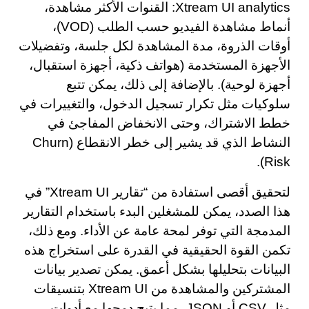
Xtream UI analytics: القنوات الأكثر مشاهدة،
أنماط مشاهدة الفيديو حسب الطلب (VOD)،
أوقات الذروة، مدة المشاهدة لكل جلسة، وتفضيلات
الأجهزة المستخدمة (هواتف ذكية، أجهزة استقبال،
أجهزة لوحية). بالإضافة إلى ذلك، يمكن تتبع
سلوكيات مثل تكرار تسجيل الدخول، والتغييرات في
خطط الاشتراك، وحتى الانخفاض المفاجئ في
النشاط الذي قد يشير إلى خطر الانقطاع (Churn
Risk).
لتحقيق أقصى استفادة من “تقارير Xtream UI” في
هذا الصدد، يمكن للمشغلين البدء باستخدام التقارير
المدمجة التي توفر لمحة عامة عن الأداء. ومع ذلك،
تكمن القوة الحقيقية في القدرة على استخراج هذه
البيانات بتحليلها بشكل أعمق. يمكن تصدير بيانات
المشتركين والمشاهدة من Xtream UI بتنسيقات
مثل CSV أو JSON، مما يتيح دمجها مع أدوات