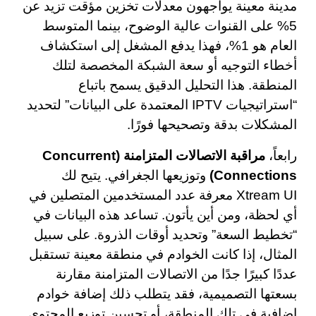
مدينة معينة يواجهون معدلات تخزين مؤقت تزيد عن
5% على القنوات عالية الوضوح، بينما المتوسط
العام هو 1%، فهذا يدفع المشغل إلى استكشاف
أخطاء التوجيه أو سعة الشبكة المخصصة لتلك
المنطقة. هذا التحليل الدقيق يسمح باتباع
“استراتيجيات IPTV المعتمدة على البيانات” لتحديد
المشكلات بدقة وتصحيحها فورًا.
رابعاً،
مراقبة الاتصالات المتزامنة (Concurrent
Connections)
وتوزيعها الجغرافي. يتيح لك
Xtream UI معرفة عدد المستخدمين المتصلين في
أي لحظة، ومن أين يأتون. تساعد هذه البيانات في
“تخطيط السعة” وتحديد أوقات الذروة. على سبيل
المثال، إذا كانت الخوادم في منطقة معينة تستقبل
عددًا كبيرًا جدًا من الاتصالات المتزامنة مقارنة
بسعتها التصميمية، فقد يتطلب ذلك إضافة خوادم
إضافية في تلك المنطقة، أو تحسين توزيع المحتوى