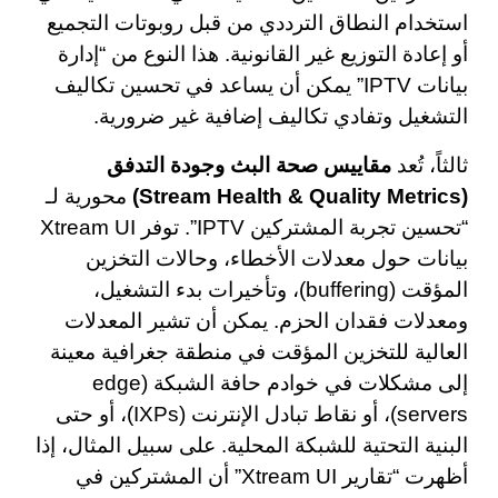
استخدام النطاق الترددي من قبل روبوتات التجميع
أو إعادة التوزيع غير القانونية. هذا النوع من “إدارة
بيانات IPTV” يمكن أن يساعد في تحسين تكاليف
التشغيل وتفادي تكاليف إضافية غير ضرورية.
ثالثاً، تُعد
مقاييس صحة البث وجودة التدفق
(Stream Health & Quality Metrics)
محورية لـ
“تحسين تجربة المشتركين IPTV”. توفر Xtream UI
بيانات حول معدلات الأخطاء، وحالات التخزين
المؤقت (buffering)، وتأخيرات بدء التشغيل،
ومعدلات فقدان الحزم. يمكن أن تشير المعدلات
العالية للتخزين المؤقت في منطقة جغرافية معينة
إلى مشكلات في خوادم حافة الشبكة (edge
servers)، أو نقاط تبادل الإنترنت (IXPs)، أو حتى
البنية التحتية للشبكة المحلية. على سبيل المثال، إذا
أظهرت “تقارير Xtream UI” أن المشتركين في