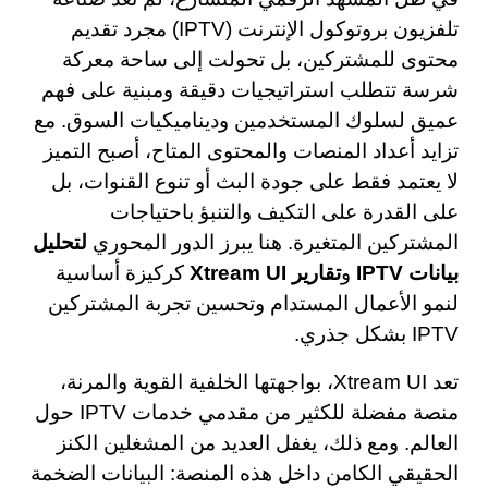
تلفزيون بروتوكول الإنترنت (IPTV) مجرد تقديم
محتوى للمشتركين، بل تحولت إلى ساحة معركة
شرسة تتطلب استراتيجيات دقيقة ومبنية على فهم
عميق لسلوك المستخدمين وديناميكيات السوق. مع
تزايد أعداد المنصات والمحتوى المتاح، أصبح التميز
لا يعتمد فقط على جودة البث أو تنوع القنوات، بل
على القدرة على التكيف والتنبؤ باحتياجات
المشتركين المتغيرة. هنا يبرز الدور المحوري
لتحليل
بيانات IPTV
و
تقارير Xtream UI
كركيزة أساسية
لنمو الأعمال المستدام وتحسين تجربة المشتركين
IPTV بشكل جذري.
تعد Xtream UI، بواجهتها الخلفية القوية والمرنة،
منصة مفضلة للكثير من مقدمي خدمات IPTV حول
العالم. ومع ذلك، يغفل العديد من المشغلين الكنز
الحقيقي الكامن داخل هذه المنصة: البيانات الضخمة