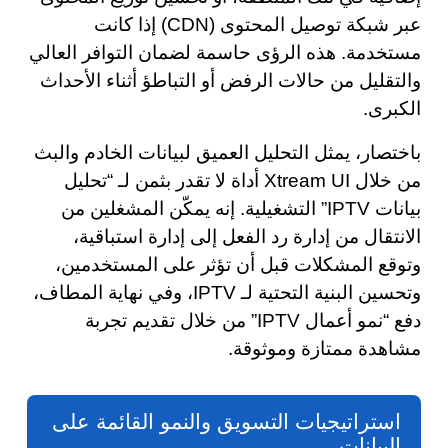
عبر شبكة توصيل المحتوى (CDN) إذا كانت
مستخدمة. هذه الرؤى حاسمة لضمان التوافر العالي
والتقليل من حالات الرفض أو التباطؤ أثناء الأحداث
الكبرى.
باختصار، يمثل التحليل العميق لبيانات الخادم والبث
من خلال Xtream UI أداة لا تقدر بثمن لـ “تحليل
بيانات IPTV” التشغيلية. إنه يمكّن المشغلين من
الانتقال من إدارة رد الفعل إلى إدارة استباقية،
وتوقع المشكلات قبل أن تؤثر على المستخدمين،
وتحسين البنية التحتية لـ IPTV، وفي نهاية المطاف،
دفع “نمو أعمال IPTV” من خلال تقديم تجربة
مشاهدة ممتازة وموثوقة.
استراتيجيات التسويق والنمو القائمة على
البيانات