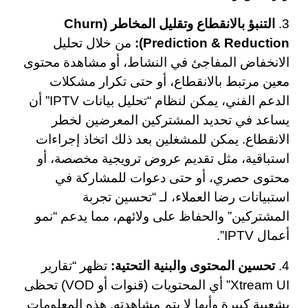
3.
التنبؤ بالانقطاع وتقليل المخاطر (Churn
Prediction & Reduction):
من خلال تحليل
الانخفاض المفاجئ في النشاط، أو مشاهدة محتوى
معين مرتبط بالانقطاع، أو حتى تكرار مشكلات
الدعم الفني، يمكن لنظام “تحليل بيانات IPTV” أن
يساعد في تحديد المشتركين المعرضين لخطر
الانقطاع. يمكن للمشغلين بعد ذلك اتخاذ إجراءات
استباقية، مثل تقديم عروض ترويجية مخصصة، أو
محتوى حصري، أو حتى دعوات للمشاركة في
استبيانات رضا العملاء، لـ “تحسين تجربة
المشتركين” والحفاظ على ولائهم، مما يدعم “نمو
أعمال IPTV”.
4.
تحسين المحتوى والبنية التحتية:
تظهر “تقارير
Xtream UI” أي المحتويات (قنوات أو VOD) تحظى
بشعبية كبيرة وأيها لا يتم مشاهدته. هذه المعلومات