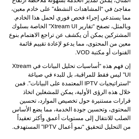
المثال، يمكن لمدير الخدمة بسهولة ملاحظة ارتفاع
مفاجئ في “المشاهدات النشطة” على خادم معين،
مما يستدعي إجراء فحص فوري لحمل هذا الخادم.
وبالمثل، تصفح “تقارير Xtream UI” الخاصة بسلوك
المشتركين يمكن أن يكشف عن تراجع الاهتمام بنوع
معين من المحتوى، مما يدعو لإعادة تقييم قائمة
القنوات أو مكتبة VOD.
إن فهم هذه “أساسيات تحليل البيانات في Xtream
UI” ليس فقط للمراقبة، بل للبدء في صياغة
“استراتيجيات IPTV المعتمدة على البيانات”. فمن
خلال هذه الرؤى الأولية، يمكن للمشغلين اتخاذ
قرارات مستنيرة حول تخصيص الموارد، تحسين
المحتوى، وتحسين جودة الخدمة، مما يضع الأساس
الصلب للانتقال إلى مستويات أعمق وأكثر تعقيداً
من التحليل لتحقيق “نمو أعمال IPTV” المستهدف.