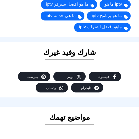
iptv ما هو
ما هو افضل سيرفر iptv
ما هو برنامج iptv
ما هي خدمة iptv
ماهو افضل اشتراك iptv
شارك وفيد غيرك
فيسبوك
تويتر
بنترست
تليجرام
وتساب
مواضيع تهمك