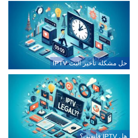
حل مشكلة تأخير البث IPTV
هل IPTV قانوني؟