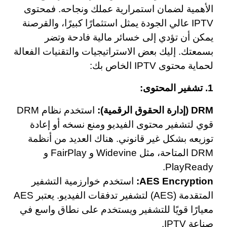
الأهمية لضمان استمرارية عملك ونجاحه. فمحتوى
IPTV عالي الجودة يمثل استثمارًا كبيرًا، والقرصنة
يمكن أن تؤدي إلى خسائر مالية فادحة وتضر
بسمعتك. إليك بعض الاستراتيجيات والتقنيات الفعالة
لحماية محتوى IPTV الخاص بك:
1. تشفير المحتوى:
DRM (إدارة الحقوق الرقمية):
استخدم نظام DRM
قوي لتشفير محتوى الفيديو ومنع نسخه أو إعادة
توزيعه بشكل غير قانوني. هناك العديد من أنظمة
DRM المتاحة، مثل Widevine و FairPlay و
PlayReady.
AES Encryption:
استخدم خوارزمية التشفير
المتقدمة (AES) لتشفير تدفقات الفيديو. يعتبر AES
معيارًا قويًا للتشفير ويستخدم على نطاق واسع في
صناعة IPTV.