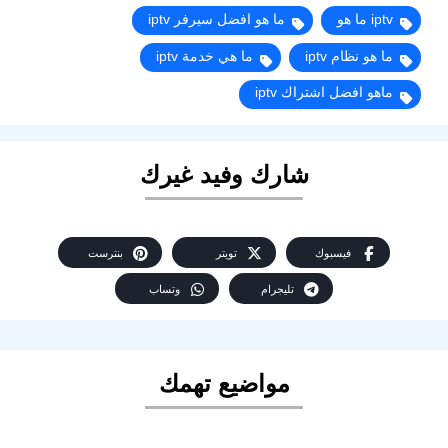
iptv ما هو
ما هو افضل سيرفر iptv
ما هو نظام iptv
ما هي خدمة iptv
ماهو افضل اشتراك iptv
شارك وفيد غيرك
فيسبوك
تويتر
بنترست
تليجرام
وتساب
مواضيع تهمك